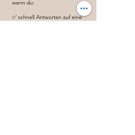
wenn du:
✅ schnell Antworten auf eine
aktuelle Situation möchtest
✅ einen Impuls brauchst, um
weiterzukommen
✅ einen Vorgeschmack auf
ein vollständiges Seelen-
Reading erleben möchtest
📩 Format: Audio, direkt für
dich eingesprochen. Du
erhältst dein Mini Reading
per WhatsApp oder Telegram
als Audio innerhalb von 10
Tagen.