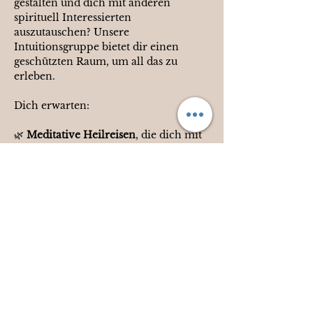
gestalten und dich mit anderen 
spirituell Interessierten 
auszutauschen? Unsere 
Intuitionsgruppe bietet dir einen 
geschützten Raum, um all das zu 
erleben.
Dich erwarten:
🌿 
Meditative Heilreisen
, die dich mit 
deiner Intuition verbinden, dir tiefe 
Erkenntnisse über Lebenssituationen 
schenken und dein Bewusstsein 
stärken.
Show More
Share this event