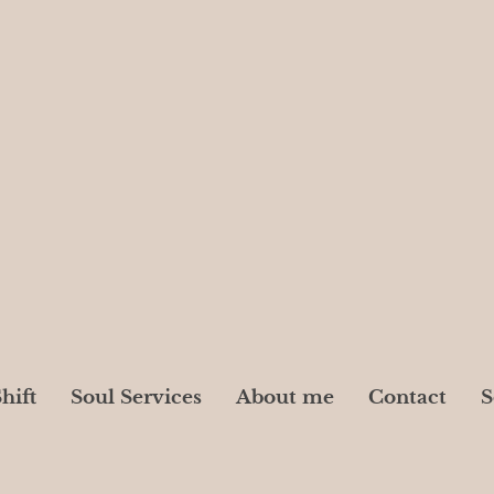
hift
Soul Services
About me
Contact
S