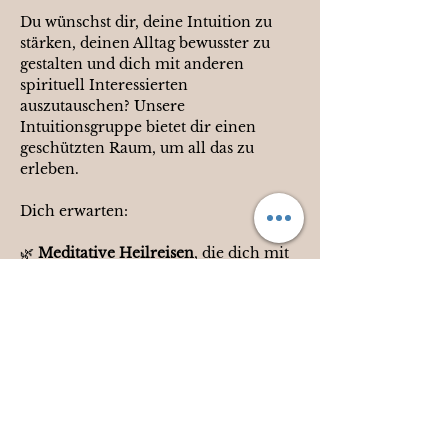
Du wünschst dir, deine Intuition zu 
stärken, deinen Alltag bewusster zu 
gestalten und dich mit anderen 
spirituell Interessierten 
auszutauschen? Unsere 
Intuitionsgruppe bietet dir einen 
geschützten Raum, um all das zu 
erleben.
Dich erwarten:
🌿 
Meditative Heilreisen
, die dich mit 
deiner Intuition verbinden, dir tiefe 
Erkenntnisse über Lebenssituationen 
schenken und dein Bewusstsein 
stärken.
Mehr anzeigen