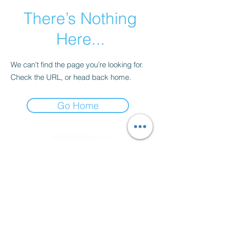
There’s Nothing
Here...
We can’t find the page you’re looking for.
Check the URL, or head back home.
Go Home
www.danielabos.com
Ich weise ausdrücklich darauf hin, dass ich weder Arzt noch
Heilpraktiker bin. Die angebotenen Leistungen sind spiritueller
oder energetischer Natur und ersetzen keine medizinische
Diagnose, Behandlung oder Therapie. Ich stelle keine Diagnosen
und verordne keine Medikamente. Bei gesundheitlichen
Beschwerden oder Fragen zur medizinischen Behandlung empfehle
ich, einen Arzt oder Heilpraktiker zu konsultieren.