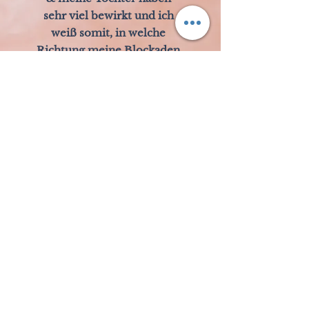
sehr viel bewirkt und ich
weiß somit, in welche
Richtung meine Blockaden
gelöst werden dürfen & wie
ich in mein volles Potenzial
rein gehen darf. Danke
dafür & Danke, dass es
DICH gibt!
Saskia S.
Blog